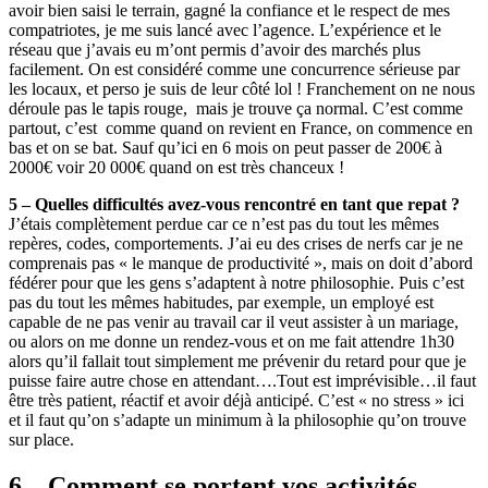
avoir bien saisi le terrain, gagné la confiance et le respect de mes
compatriotes, je me suis lancé avec l’agence. L’expérience et le
réseau que j’avais eu m’ont permis d’avoir des marchés plus
facilement.
On est considéré comme une concurrence sérieuse par
les locaux, et perso je suis de leur côté lol ! Franchement on ne nous
déroule pas le tapis rouge, mais je trouve ça normal. C’est comme
partout, c’est comme quand on revient en France, on commence en
bas et on se bat. Sauf qu’ici en 6 mois on peut passer de 200€ à
2000€ voir 20 000€ quand on est très chanceux !
5 – Quelles difficultés avez-vous rencontré en tant que repat ?
J’étais complètement perdue car ce n’est pas du tout les mêmes
repères, codes, comportements. J’ai eu des crises de nerfs car je ne
comprenais pas « le manque de productivité », mais on doit d’abord
fédérer pour que les gens s’adaptent à notre philosophie.
Puis c’est
pas du tout les mêmes habitudes, par exemple, un employé est
capable de ne pas venir au travail car il veut assister à un mariage,
ou alors on me donne un rendez-vous et on me fait attendre 1h30
alors qu’il fallait tout simplement me prévenir du retard pour que je
puisse faire autre chose en attendant….Tout est imprévisible…il faut
être très patient, réactif et avoir déjà anticipé. C’est « no stress » ici
et il faut qu’on s’adapte un minimum à la philosophie qu’on trouve
sur place.
6 – Comment se portent vos activités