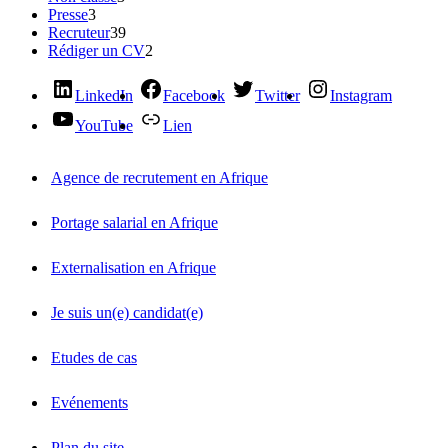
Presse
3
Recruteur
39
Rédiger un CV
2
LinkedIn
Facebook
Twitter
Instagram
YouTube
Lien
Agence de recrutement en Afrique
Portage salarial en Afrique
Externalisation en Afrique
Je suis un(e) candidat(e)
Etudes de cas
Evénements
Plan du site