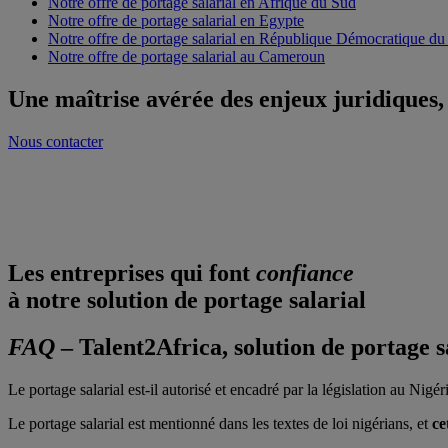
Notre offre de portage salarial en Afrique du Sud
Notre offre de portage salarial en Egypte
Notre offre de portage salarial en République Démocratique d
Notre offre de portage salarial au Cameroun
Une maîtrise avérée des enjeux juridiques,
Nous contacter
Onboarding sous 48 heures
Dossiers salariés accessibles sur le cloud
Experts multilingues pluridisciplinaires
Les entreprises qui font
confiance
à notre solution de portage salarial
FAQ
– Talent2Africa, solution de portage s
Le portage salarial est-il autorisé et encadré par la législation au Nigér
Le portage salarial est mentionné dans les textes de loi nigérians, et
ce