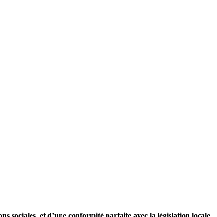
ons sociales, et d’une conformité parfaite avec la législation locale
.