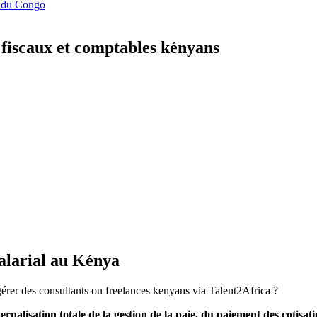
e du Congo
 fiscaux et comptables kényans
salarial au Kénya
gérer des consultants ou freelances kenyans via Talent2Africa ?
ernalisation totale de la gestion de la paie, du paiement des cotisati