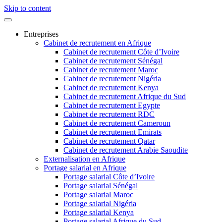
Skip to content
Entreprises
Cabinet de recrutement en Afrique
Cabinet de recrutement Côte d’Ivoire
Cabinet de recrutement Sénégal
Cabinet de recrutement Maroc
Cabinet de recrutement Nigéria
Cabinet de recrutement Kenya
Cabinet de recrutement Afrique du Sud
Cabinet de recrutement Egypte
Cabinet de recrutement RDC
Cabinet de recrutement Cameroun
Cabinet de recrutement Emirats
Cabinet de recrutement Qatar
Cabinet de recrutement Arabie Saoudite
Externalisation en Afrique
Portage salarial en Afrique
Portage salarial Côte d’Ivoire
Portage salarial Sénégal
Portage salarial Maroc
Portage salarial Nigéria
Portage salarial Kenya
Portage salarial Afrique du Sud