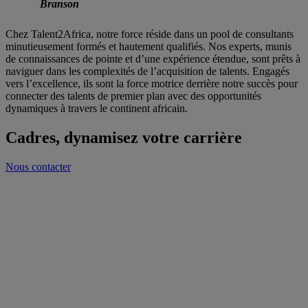
Branson
Chez Talent2Africa, notre force réside dans un pool de consultants
minutieusement formés et hautement qualifiés. Nos experts, munis
de connaissances de pointe et d’une expérience étendue, sont prêts à
naviguer dans les complexités de l’acquisition de talents. Engagés
vers l’excellence, ils sont la force motrice derrière notre succès pour
connecter des talents de premier plan avec des opportunités
dynamiques à travers le continent africain.
Cadres, dynamisez votre carrière
Nous contacter
NOTRE SECRET ? LA SCIENCE DU MATCHING
Un mix inédit d’Intelligence Artificielle et d’experts RH pour vous
trouver LE prochain job qu’il vous faut.
NOUS PENSONS CARRIÈRE, PAS JUSTE EMPLOI
Conseils carrière, coaching, évènements de networking. Nous vous
accompagnons sur la durée