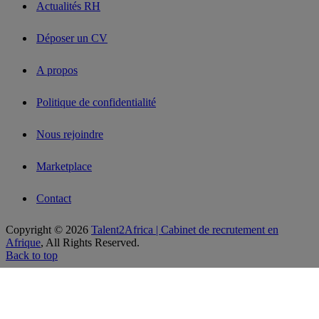
Actualités RH
Déposer un CV
A propos
Politique de confidentialité
Nous rejoindre
Marketplace
Contact
Copyright © 2026
Talent2Africa | Cabinet de recrutement en
Afrique
, All Rights Reserved.
Back to top