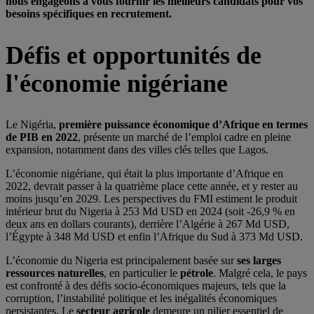
nous engageons à vous fournir les meilleurs candidats pour vos
besoins spécifiques en recrutement.
Défis et opportunités de
l'économie nigériane
Le Nigéria,
première puissance économique d’Afrique en termes
de PIB en 2022
, présente un marché de l’emploi cadre en pleine
expansion, notamment dans des villes clés telles que Lagos.
L’économie nigériane, qui était la plus importante d’Afrique en
2022, devrait passer à la quatrième place cette année, et y rester au
moins jusqu’en 2029. Les perspectives du FMI estiment le produit
intérieur brut du Nigeria à 253 Md USD en 2024 (soit -26,9 % en
deux ans en dollars courants), derrière l’Algérie à 267 Md USD,
l’Égypte à 348 Md USD et enfin l’Afrique du Sud à 373 Md USD.
L’économie du Nigeria est principalement basée sur
ses larges
ressources naturelles
, en particulier le
pétrole
. Malgré cela, le pays
est confronté à des défis socio-économiques majeurs, tels que la
corruption, l’instabilité politique et les inégalités économiques
persistantes.
Le
secteur agricole
demeure un pilier essentiel de