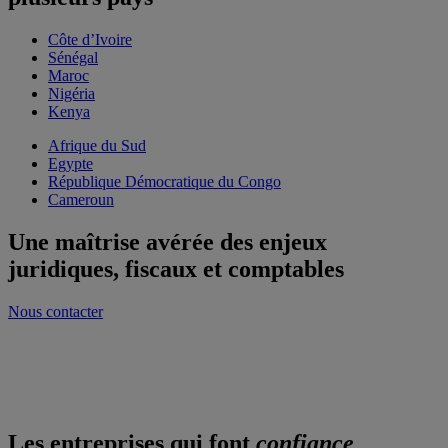
Côte d’Ivoire
Sénégal
Maroc
Nigéria
Kenya
Afrique du Sud
Egypte
République Démocratique du Congo
Cameroun
Une maîtrise avérée des enjeux
juridiques, fiscaux et comptables
Nous contacter
Onboarding sous 48 heures
Dossiers salariés accessibles sur le cloud
Experts multilingues pluridisciplinaires
Les entreprises qui font
confiance