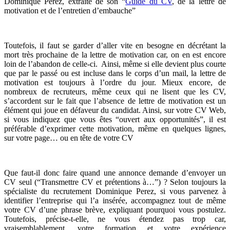
Dominique Perez, extraite de son “
Guide du CV
, de la lettre de
motivation et de l’entretien d’embauche”
Toutefois, il faut se garder d’aller vite en besogne en décrétant la
mort très prochaine de la lettre de motivation car, on en est encore
loin de l’abandon de celle-ci. Ainsi, même si elle devient plus courte
que par le passé ou est incluse dans le corps d’un mail, la lettre de
motivation est toujours à l’ordre du jour. Mieux encore, de
nombreux de recruteurs, même ceux qui ne lisent que les CV,
s’accordent sur le fait que l’absence de lettre de motivation est un
élément qui joue en défaveur du candidat. Ainsi, sur votre CV Web,
si vous indiquez que vous êtes “ouvert aux opportunités”, il est
préférable d’exprimer cette motivation, même en quelques lignes,
sur votre page… ou en tête de votre CV
Que faut-il donc faire quand une annonce demande d’envoyer un
CV seul (“Transmettre CV et prétentions à…”) ? Selon toujours la
spécialiste du recrutement Dominique Perez, si vous parvenez à
identifier l’entreprise qui l’a insérée, accompagnez tout de même
votre CV d’une phrase brève, expliquant pourquoi vous postulez.
Toutefois, précise-t-elle, ne vous étendez pas trop car,
vraisemblablement, votre formation et votre expérience