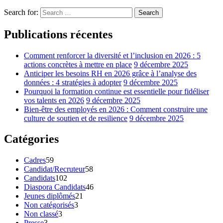
Search for:
Search
Publications récentes
Comment renforcer la diversité et l’inclusion en 2026 : 5
actions concrètes à mettre en place
9 décembre 2025
Anticiper les besoins RH en 2026 grâce à l’analyse des
données : 4 stratégies à adopter
9 décembre 2025
Pourquoi la formation continue est essentielle pour fidéliser
vos talents en 2026
9 décembre 2025
Bien-être des employés en 2026 : Comment construire une
culture de soutien et de resilience
9 décembre 2025
Catégories
Cadres
59
Candidat/Recruteur
58
Candidats
102
Diaspora Candidats
46
Jeunes diplômés
21
Non catégorisés
3
Non classé
3
Presse
3