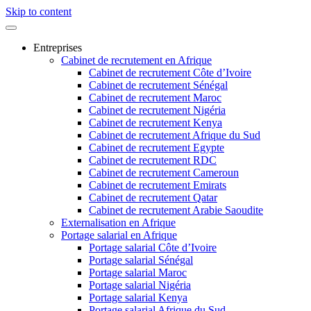
Skip to content
Entreprises
Cabinet de recrutement en Afrique
Cabinet de recrutement Côte d’Ivoire
Cabinet de recrutement Sénégal
Cabinet de recrutement Maroc
Cabinet de recrutement Nigéria
Cabinet de recrutement Kenya
Cabinet de recrutement Afrique du Sud
Cabinet de recrutement Egypte
Cabinet de recrutement RDC
Cabinet de recrutement Cameroun
Cabinet de recrutement Emirats
Cabinet de recrutement Qatar
Cabinet de recrutement Arabie Saoudite
Externalisation en Afrique
Portage salarial en Afrique
Portage salarial Côte d’Ivoire
Portage salarial Sénégal
Portage salarial Maroc
Portage salarial Nigéria
Portage salarial Kenya
Portage salarial Afrique du Sud