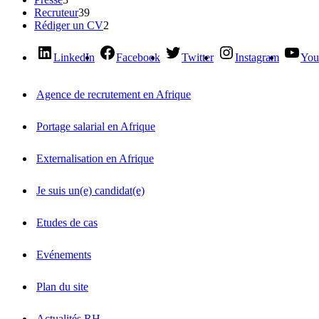
Recruteur
39
Rédiger un CV
2
LinkedIn
Facebook
Twitter
Instagram
You
Agence de recrutement en Afrique
Portage salarial en Afrique
Externalisation en Afrique
Je suis un(e) candidat(e)
Etudes de cas
Evénements
Plan du site
Actualités RH