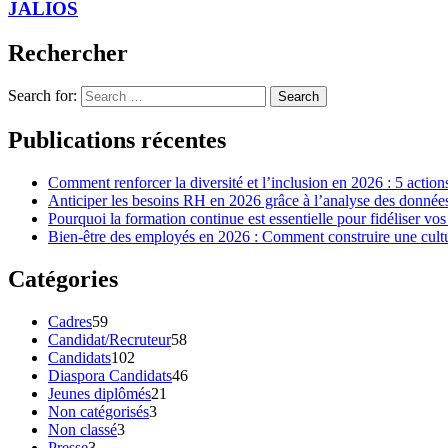
JALIOS
Rechercher
Search for:
Search
Publications récentes
Comment renforcer la diversité et l’inclusion en 2026 : 5 action
Anticiper les besoins RH en 2026 grâce à l’analyse des données 
Pourquoi la formation continue est essentielle pour fidéliser vos
Bien-être des employés en 2026 : Comment construire une cultur
Catégories
Cadres
59
Candidat/Recruteur
58
Candidats
102
Diaspora Candidats
46
Jeunes diplômés
21
Non catégorisés
3
Non classé
3
Presse
3