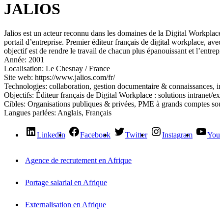
JALIOS
Jalios est un acteur reconnu dans les domaines de la Digital Workplace,
portail d’entreprise. Premier éditeur français de digital workplace, ave
objectif est de rendre le travail de chacun plus épanouissant et l’entrep
Année:
2001
Localisation:
Le Chesnay / France
Site web:
https://www.jalios.com/fr/
Technologies:
collaboration, gestion documentaire & connaissances, i
Objectifs:
Éditeur français de Digital Workplace : solutions intranet/ex
Cibles:
Organisations publiques & privées, PME à grands comptes souh
Langues parlées:
Anglais, Français
LinkedIn
Facebook
Twitter
Instagram
You
Agence de recrutement en Afrique
Portage salarial en Afrique
Externalisation en Afrique