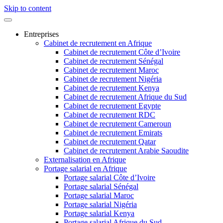
Skip to content
Entreprises
Cabinet de recrutement en Afrique
Cabinet de recrutement Côte d’Ivoire
Cabinet de recrutement Sénégal
Cabinet de recrutement Maroc
Cabinet de recrutement Nigéria
Cabinet de recrutement Kenya
Cabinet de recrutement Afrique du Sud
Cabinet de recrutement Egypte
Cabinet de recrutement RDC
Cabinet de recrutement Cameroun
Cabinet de recrutement Emirats
Cabinet de recrutement Qatar
Cabinet de recrutement Arabie Saoudite
Externalisation en Afrique
Portage salarial en Afrique
Portage salarial Côte d’Ivoire
Portage salarial Sénégal
Portage salarial Maroc
Portage salarial Nigéria
Portage salarial Kenya
Portage salarial Afrique du Sud