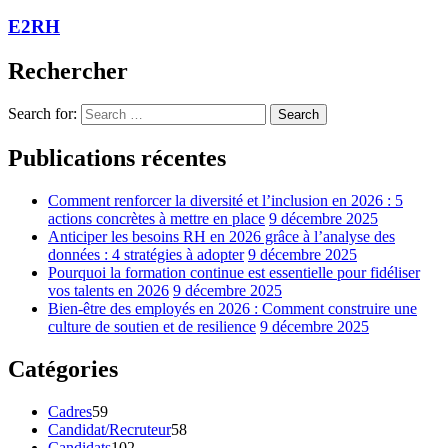
E2RH
Rechercher
Search for:
Search
Publications récentes
Comment renforcer la diversité et l’inclusion en 2026 : 5
actions concrètes à mettre en place
9 décembre 2025
Anticiper les besoins RH en 2026 grâce à l’analyse des
données : 4 stratégies à adopter
9 décembre 2025
Pourquoi la formation continue est essentielle pour fidéliser
vos talents en 2026
9 décembre 2025
Bien-être des employés en 2026 : Comment construire une
culture de soutien et de resilience
9 décembre 2025
Catégories
Cadres
59
Candidat/Recruteur
58
Candidats
102