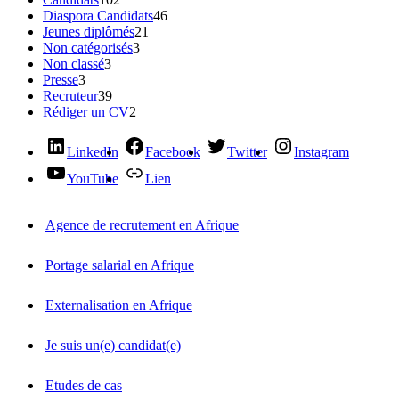
Diaspora Candidats
46
Jeunes diplômés
21
Non catégorisés
3
Non classé
3
Presse
3
Recruteur
39
Rédiger un CV
2
LinkedIn
Facebook
Twitter
Instagram
YouTube
Lien
Agence de recrutement en Afrique
Portage salarial en Afrique
Externalisation en Afrique
Je suis un(e) candidat(e)
Etudes de cas