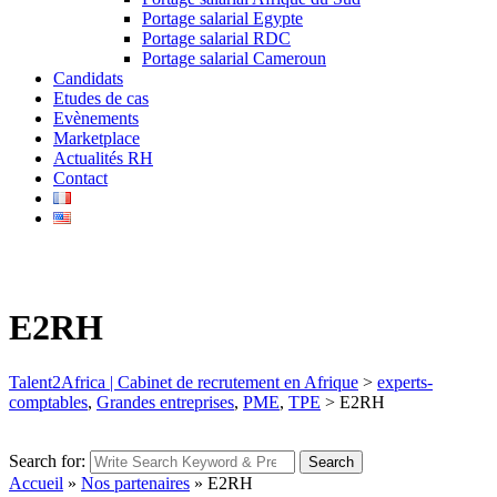
Portage salarial Egypte
Portage salarial RDC
Portage salarial Cameroun
Candidats
Etudes de cas
Evènements
Marketplace
Actualités RH
Contact
E2RH
Talent2Africa | Cabinet de recrutement en Afrique
>
experts-
comptables
,
Grandes entreprises
,
PME
,
TPE
>
E2RH
Search for:
Search
Accueil
»
Nos partenaires
»
E2RH