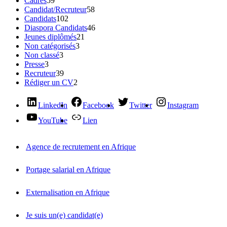
Cadres
59
Candidat/Recruteur
58
Candidats
102
Diaspora Candidats
46
Jeunes diplômés
21
Non catégorisés
3
Non classé
3
Presse
3
Recruteur
39
Rédiger un CV
2
LinkedIn
Facebook
Twitter
Instagram
YouTube
Lien
Agence de recrutement en Afrique
Portage salarial en Afrique
Externalisation en Afrique
Je suis un(e) candidat(e)