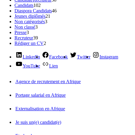
Candidats
102
Diaspora Candidats
46
Jeunes diplômés
21
Non catégorisés
3
Non classé
3
Presse
3
Recruteur
39
Rédiger un CV
2
LinkedIn
Facebook
Twitter
Instagram
YouTube
Lien
Agence de recrutement en Afrique
Portage salarial en Afrique
Externalisation en Afrique
Je suis un(e) candidat(e)