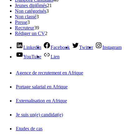
Jeunes diplômés
21
Non catégorisés
3
Non classé
3
Presse
3
Recruteur
39
Rédiger un CV
2
LinkedIn
Facebook
Twitter
Instagram
YouTube
Lien
Agence de recrutement en Afrique
Portage salarial en Afrique
Externalisation en Afrique
Je suis un(e) candidat(e)
Etudes de cas