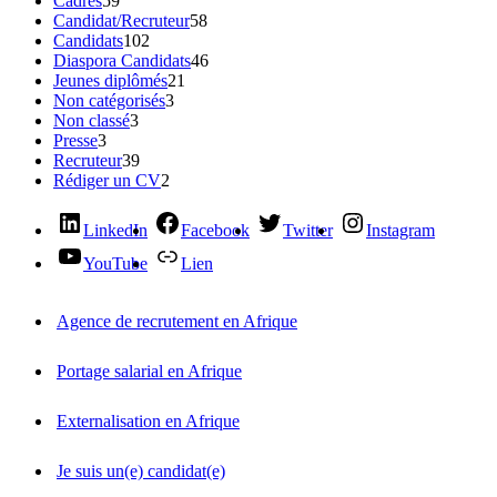
Cadres
59
Candidat/Recruteur
58
Candidats
102
Diaspora Candidats
46
Jeunes diplômés
21
Non catégorisés
3
Non classé
3
Presse
3
Recruteur
39
Rédiger un CV
2
LinkedIn
Facebook
Twitter
Instagram
YouTube
Lien
Agence de recrutement en Afrique
Portage salarial en Afrique
Externalisation en Afrique
Je suis un(e) candidat(e)