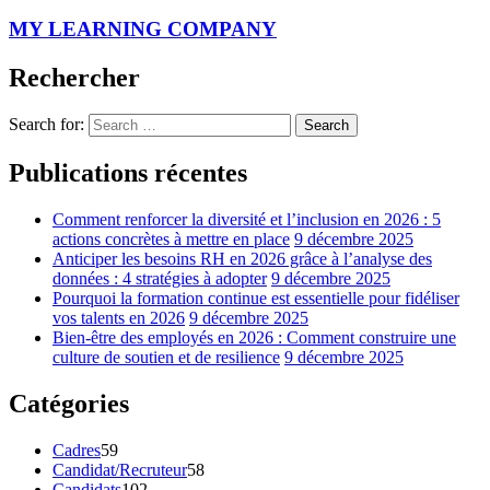
MY LEARNING COMPANY
Rechercher
Search for:
Search
Publications récentes
Comment renforcer la diversité et l’inclusion en 2026 : 5
actions concrètes à mettre en place
9 décembre 2025
Anticiper les besoins RH en 2026 grâce à l’analyse des
données : 4 stratégies à adopter
9 décembre 2025
Pourquoi la formation continue est essentielle pour fidéliser
vos talents en 2026
9 décembre 2025
Bien-être des employés en 2026 : Comment construire une
culture de soutien et de resilience
9 décembre 2025
Catégories
Cadres
59
Candidat/Recruteur
58
Candidats
102