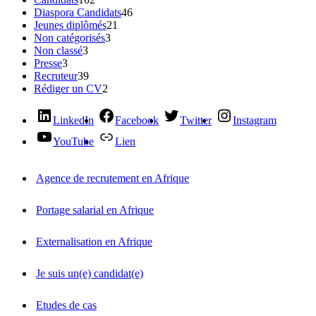
Diaspora Candidats
46
Jeunes diplômés
21
Non catégorisés
3
Non classé
3
Presse
3
Recruteur
39
Rédiger un CV
2
LinkedIn
Facebook
Twitter
Instagram
YouTube
Lien
Agence de recrutement en Afrique
Portage salarial en Afrique
Externalisation en Afrique
Je suis un(e) candidat(e)
Etudes de cas