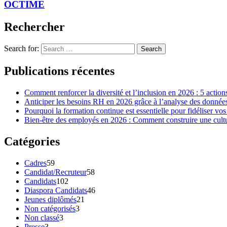
OCTIME
Rechercher
Search for:
Search
Publications récentes
Comment renforcer la diversité et l’inclusion en 2026 : 5 action
Anticiper les besoins RH en 2026 grâce à l’analyse des données 
Pourquoi la formation continue est essentielle pour fidéliser vos
Bien-être des employés en 2026 : Comment construire une cultur
Catégories
Cadres
59
Candidat/Recruteur
58
Candidats
102
Diaspora Candidats
46
Jeunes diplômés
21
Non catégorisés
3
Non classé
3
Presse
3