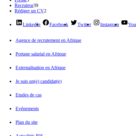
Recruteur
39
Rédiger un CV
2
LinkedIn
Facebook
Twitter
Instagram
You
Agence de recrutement en Afrique
Portage salarial en Afrique
Externalisation en Afrique
Je suis un(e) candidat(e)
Etudes de cas
Evénements
Plan du site
Actualités RH