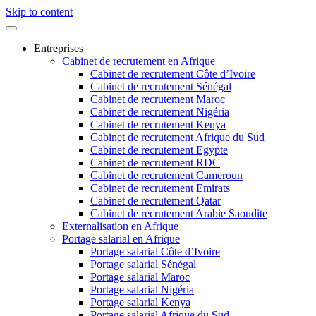
Skip to content
Entreprises
Cabinet de recrutement en Afrique
Cabinet de recrutement Côte d’Ivoire
Cabinet de recrutement Sénégal
Cabinet de recrutement Maroc
Cabinet de recrutement Nigéria
Cabinet de recrutement Kenya
Cabinet de recrutement Afrique du Sud
Cabinet de recrutement Egypte
Cabinet de recrutement RDC
Cabinet de recrutement Cameroun
Cabinet de recrutement Emirats
Cabinet de recrutement Qatar
Cabinet de recrutement Arabie Saoudite
Externalisation en Afrique
Portage salarial en Afrique
Portage salarial Côte d’Ivoire
Portage salarial Sénégal
Portage salarial Maroc
Portage salarial Nigéria
Portage salarial Kenya
Portage salarial Afrique du Sud