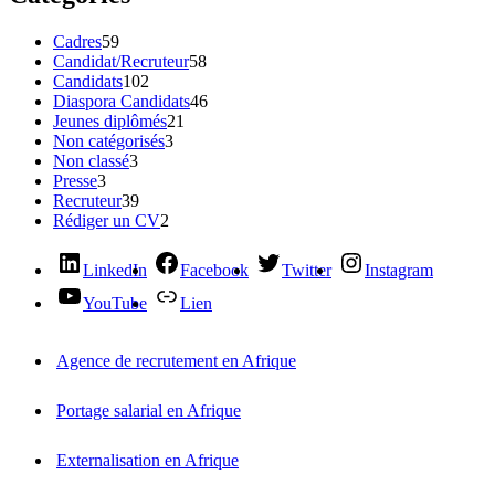
Cadres
59
Candidat/Recruteur
58
Candidats
102
Diaspora Candidats
46
Jeunes diplômés
21
Non catégorisés
3
Non classé
3
Presse
3
Recruteur
39
Rédiger un CV
2
LinkedIn
Facebook
Twitter
Instagram
YouTube
Lien
Agence de recrutement en Afrique
Portage salarial en Afrique
Externalisation en Afrique