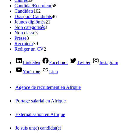
Cadres
59
Candidat/Recruteur
58
Candidats
102
Diaspora Candidats
46
Jeunes diplômés
21
Non catégorisés
3
Non classé
3
Presse
3
Recruteur
39
Rédiger un CV
2
LinkedIn
Facebook
Twitter
Instagram
YouTube
Lien
Agence de recrutement en Afrique
Portage salarial en Afrique
Externalisation en Afrique
Je suis un(e) candidat(e)