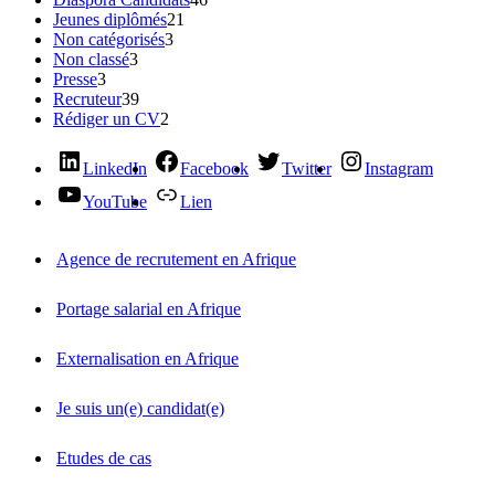
Jeunes diplômés
21
Non catégorisés
3
Non classé
3
Presse
3
Recruteur
39
Rédiger un CV
2
LinkedIn
Facebook
Twitter
Instagram
YouTube
Lien
Agence de recrutement en Afrique
Portage salarial en Afrique
Externalisation en Afrique
Je suis un(e) candidat(e)
Etudes de cas