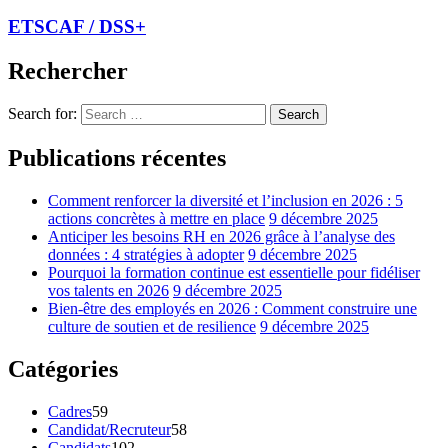
ETSCAF / DSS+
Rechercher
Search for:
Search
Publications récentes
Comment renforcer la diversité et l’inclusion en 2026 : 5
actions concrètes à mettre en place
9 décembre 2025
Anticiper les besoins RH en 2026 grâce à l’analyse des
données : 4 stratégies à adopter
9 décembre 2025
Pourquoi la formation continue est essentielle pour fidéliser
vos talents en 2026
9 décembre 2025
Bien-être des employés en 2026 : Comment construire une
culture de soutien et de resilience
9 décembre 2025
Catégories
Cadres
59
Candidat/Recruteur
58
Candidats
102