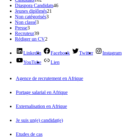
Diaspora Candidats
46
Jeunes diplômés
21
Non catégorisés
3
Non classé
3
Presse
3
Recruteur
39
Rédiger un CV
2
LinkedIn
Facebook
Twitter
Instagram
YouTube
Lien
Agence de recrutement en Afrique
Portage salarial en Afrique
Externalisation en Afrique
Je suis un(e) candidat(e)
Etudes de cas