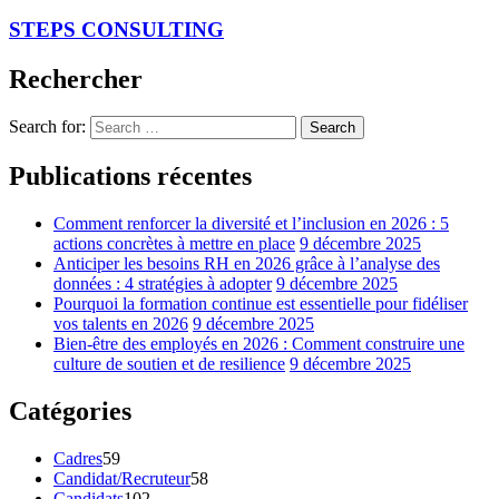
STEPS CONSULTING
Rechercher
Search for:
Search
Publications récentes
Comment renforcer la diversité et l’inclusion en 2026 : 5
actions concrètes à mettre en place
9 décembre 2025
Anticiper les besoins RH en 2026 grâce à l’analyse des
données : 4 stratégies à adopter
9 décembre 2025
Pourquoi la formation continue est essentielle pour fidéliser
vos talents en 2026
9 décembre 2025
Bien-être des employés en 2026 : Comment construire une
culture de soutien et de resilience
9 décembre 2025
Catégories
Cadres
59
Candidat/Recruteur
58
Candidats
102