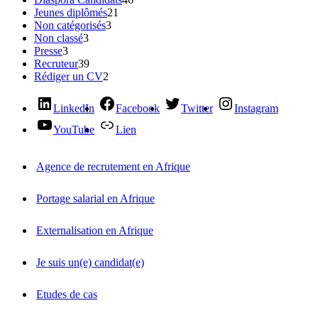
Jeunes diplômés
21
Non catégorisés
3
Non classé
3
Presse
3
Recruteur
39
Rédiger un CV
2
LinkedIn
Facebook
Twitter
Instagram
YouTube
Lien
Agence de recrutement en Afrique
Portage salarial en Afrique
Externalisation en Afrique
Je suis un(e) candidat(e)
Etudes de cas