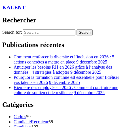
KALENT
Rechercher
Search for:
Search
Publications récentes
Comment renforcer la diversité et l’inclusion en 2026 : 5
actions concrètes à mettre en place
9 décembre 2025
Anticiper les besoins RH en 2026 grâce à l’analyse des
données : 4 stratégies à adopter
9 décembre 2025
Pourquoi la formation continue est essentielle pour fidéliser
vos talents en 2026
9 décembre 2025
Bien-être des employés en 2026 : Comment construire une
culture de soutien et de resilience
9 décembre 2025
Catégories
Cadres
59
Candidat/Recruteur
58
Candidats
102