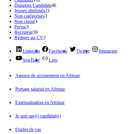
Diaspora Candidats
46
Jeunes diplômés
21
Non catégorisés
3
Non classé
3
Presse
3
Recruteur
39
Rédiger un CV
2
LinkedIn
Facebook
Twitter
Instagram
YouTube
Lien
Agence de recrutement en Afrique
Portage salarial en Afrique
Externalisation en Afrique
Je suis un(e) candidat(e)
Etudes de cas