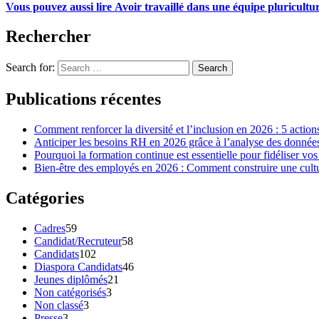
Vous pouvez aussi lire Avoir travaillé dans une équipe pluricultur
Rechercher
Search for:
Search
Publications récentes
Comment renforcer la diversité et l’inclusion en 2026 : 5 action
Anticiper les besoins RH en 2026 grâce à l’analyse des données 
Pourquoi la formation continue est essentielle pour fidéliser vos
Bien-être des employés en 2026 : Comment construire une cultur
Catégories
Cadres
59
Candidat/Recruteur
58
Candidats
102
Diaspora Candidats
46
Jeunes diplômés
21
Non catégorisés
3
Non classé
3
Presse
3