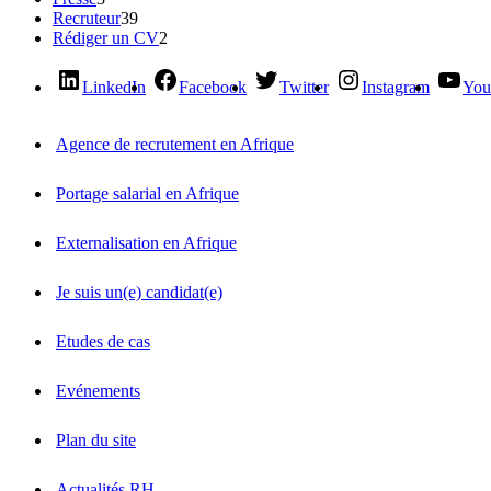
Recruteur
39
Rédiger un CV
2
LinkedIn
Facebook
Twitter
Instagram
You
Agence de recrutement en Afrique
Portage salarial en Afrique
Externalisation en Afrique
Je suis un(e) candidat(e)
Etudes de cas
Evénements
Plan du site
Actualités RH