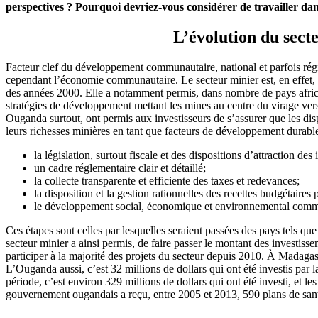
perspectives ? Pourquoi devriez-vous considérer de travailler dan
L’évolution du sect
Facteur clef du développement communautaire, national et parfois régi
cependant l’économie communautaire. Le secteur minier est, en effet,
des années 2000. Elle a notamment permis, dans nombre de pays africain
stratégies de développement mettant les mines au centre du virage vers 
Ouganda surtout, ont permis aux investisseurs de s’assurer que les dis
leurs richesses minières en tant que facteurs de développement durable
la législation, surtout fiscale et des dispositions d’attraction des
un cadre réglementaire clair et détaillé;
la collecte transparente et efficiente des taxes et redevances;
la disposition et la gestion rationnelles des recettes budgétaires 
le développement social, économique et environnemental communa
Ces étapes sont celles par lesquelles seraient passées des pays tels 
secteur minier a ainsi permis, de faire passer le montant des investi
participer à la majorité des projets du secteur depuis 2010.
À Madagasca
L’Ouganda aussi, c’est 32 millions de dollars qui ont été investis pa
période, c’est environ 329 millions de dollars qui ont été investi, et l
gouvernement ougandais a reçu, entre 2005 et 2013, 590 plans de sant