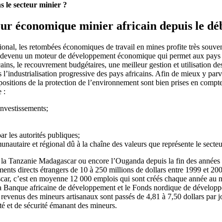
s le secteur minier ?
eur économique minier africain depuis le dé
onal, les retombées économiques de travail en mines profite très souve
 devenu un moteur de développement économique qui permet aux pays béné
s, le recouvrement budgétaires, une meilleur gestion et utilisation des 
l’industrialisation progressive des pays africains.
Afin de mieux y parve
positions de la protection de l’environnement sont bien prises en compte
 :
 investissements;
par les autorités publiques;
utaire et régional dû à la chaîne des valeurs que représente le secteu
que la Tanzanie Madagascar ou encore l’Ouganda depuis la fin des années
ssements directs étrangers de 10 à 250 millions de dollars entre 1999 et
r, c’est en moyenne 12 000 emplois qui sont créés chaque année au nive
r la Banque africaine de développement et le Fonds nordique de développ
es revenus des mineurs artisanaux sont passés de 4,81 à 7,50 dollars par j
é et de sécurité émanant des mineurs.