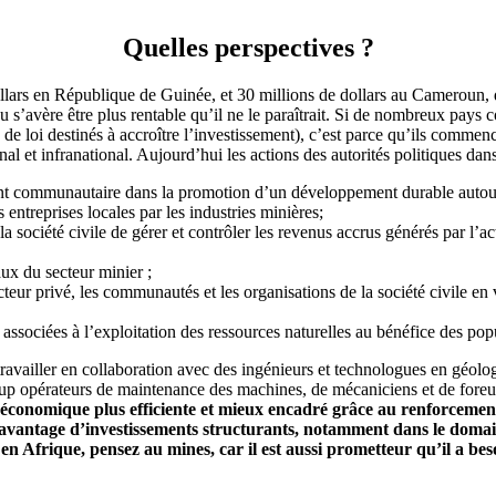
Quelles perspectives ?
ollars en République de Guinée, et 30 millions de dollars au Cameroun,
s’avère être plus rentable qu’il ne le paraîtrait.
Si de nombreux pays con
s de loi destinés à accroître l’investissement), c’est parce qu’ils comm
et infranational. Aujourd’hui les actions des autorités politiques dans 
ent communautaire dans la promotion d’un développement durable auto
treprises locales par les industries minières;
la société civile de gérer et contrôler les revenus accrus générés par l’a
aux du secteur minier ;
secteur privé, les communautés et les organisations de la société civile e
s associées à l’exploitation des ressources naturelles au bénéfice des pop
à travailler en collaboration avec des ingénieurs et technologues en géol
oup opérateurs de maintenance des machines, de mécaniciens et de foreu
e économique plus efficiente et mieux encadré grâce au renforcement
r davantage d’investissements structurants, notamment dans le domain
n Afrique, pensez au mines, car il est aussi prometteur qu’il a be