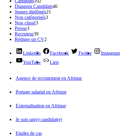
Candidats
102
Diaspora Candidats
46
Jeunes diplômés
21
Non catégorisés
3
Non classé
3
Presse
3
Recruteur
39
Rédiger un CV
2
LinkedIn
Facebook
Twitter
Instagram
YouTube
Lien
Agence de recrutement en Afrique
Portage salarial en Afrique
Externalisation en Afrique
Je suis un(e) candidat(e)
Etudes de cas