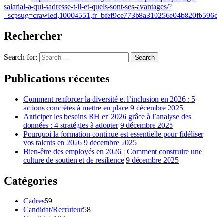
salarial-a-qui-sadresse-t-il-et-quels-sont-ses-avantages/?
_scpsug=crawled,10004551,fr_bfef9ce773b8a310256e04b820fb596
Rechercher
Search for:
Search
Publications récentes
Comment renforcer la diversité et l’inclusion en 2026 : 5
actions concrètes à mettre en place
9 décembre 2025
Anticiper les besoins RH en 2026 grâce à l’analyse des
données : 4 stratégies à adopter
9 décembre 2025
Pourquoi la formation continue est essentielle pour fidéliser
vos talents en 2026
9 décembre 2025
Bien-être des employés en 2026 : Comment construire une
culture de soutien et de resilience
9 décembre 2025
Catégories
Cadres
59
Candidat/Recruteur
58