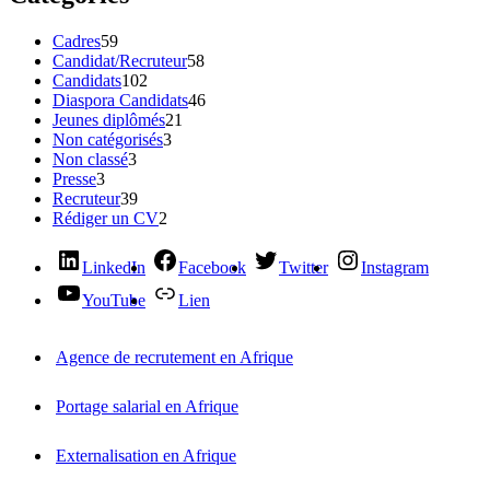
Cadres
59
Candidat/Recruteur
58
Candidats
102
Diaspora Candidats
46
Jeunes diplômés
21
Non catégorisés
3
Non classé
3
Presse
3
Recruteur
39
Rédiger un CV
2
LinkedIn
Facebook
Twitter
Instagram
YouTube
Lien
Agence de recrutement en Afrique
Portage salarial en Afrique
Externalisation en Afrique