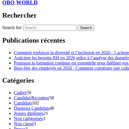
OBO WORLD
Rechercher
Search for:
Search
Publications récentes
Comment renforcer la diversité et l’inclusion en 2026 : 5 action
Anticiper les besoins RH en 2026 grâce à l’analyse des données 
Pourquoi la formation continue est essentielle pour fidéliser vos
Bien-être des employés en 2026 : Comment construire une cultur
Catégories
Cadres
59
Candidat/Recruteur
58
Candidats
102
Diaspora Candidats
46
Jeunes diplômés
21
Non catégorisés
3
Non classé
3
Presse
3