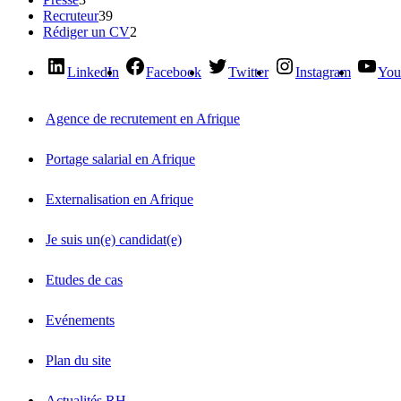
Recruteur
39
Rédiger un CV
2
LinkedIn
Facebook
Twitter
Instagram
You
Agence de recrutement en Afrique
Portage salarial en Afrique
Externalisation en Afrique
Je suis un(e) candidat(e)
Etudes de cas
Evénements
Plan du site
Actualités RH