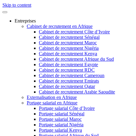
Skip to content
Entreprises
Cabinet de recrutement en Afrique
Cabinet de recrutement Côte d’Ivoire
Cabinet de recrutement Sénégal
Cabinet de recrutement Maroc
Cabinet de recrutement Nigéria
Cabinet de recrutement Kenya
Cabinet de recrutement Afrique du Sud
Cabinet de recrutement Egypte
Cabinet de recrutement RDC
Cabinet de recrutement Cameroun
Cabinet de recrutement Emirats
Cabinet de recrutement Qatar
Cabinet de recrutement Arabie Saoudite
Externalisation en Afrique
Portage salarial en Afrique
Portage salarial Côte d’Ivoire
Portage salarial Sénégal
Portage salarial Maroc
Portage salarial Nigéria
Portage salarial Kenya
Portage salarial Afrique du Sud