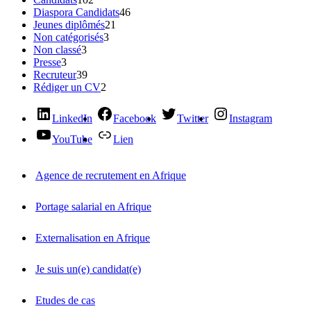
Diaspora Candidats
46
Jeunes diplômés
21
Non catégorisés
3
Non classé
3
Presse
3
Recruteur
39
Rédiger un CV
2
LinkedIn
Facebook
Twitter
Instagram
YouTube
Lien
Agence de recrutement en Afrique
Portage salarial en Afrique
Externalisation en Afrique
Je suis un(e) candidat(e)
Etudes de cas