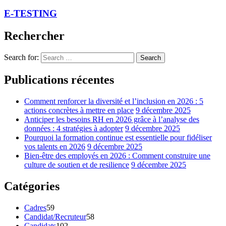
E-TESTING
Rechercher
Search for:
Search
Publications récentes
Comment renforcer la diversité et l’inclusion en 2026 : 5
actions concrètes à mettre en place
9 décembre 2025
Anticiper les besoins RH en 2026 grâce à l’analyse des
données : 4 stratégies à adopter
9 décembre 2025
Pourquoi la formation continue est essentielle pour fidéliser
vos talents en 2026
9 décembre 2025
Bien-être des employés en 2026 : Comment construire une
culture de soutien et de resilience
9 décembre 2025
Catégories
Cadres
59
Candidat/Recruteur
58
Candidats
102