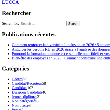
LUCCA
Rechercher
Search for:
Search
Publications récentes
Comment renforcer la diversité et l’inclusion en 2026 : 5 action
Anticiper les besoins RH en 2026 grâce à l’analyse des données 
Pourquoi la formation continue est essentielle pour fidéliser vos
Bien-être des employés en 2026 : Comment construire une cultur
Catégories
Cadres
59
Candidat/Recruteur
58
Candidats
102
Diaspora Candidats
46
Jeunes diplômés
21
Non catégorisés
3
Non classé
3
Presse
3