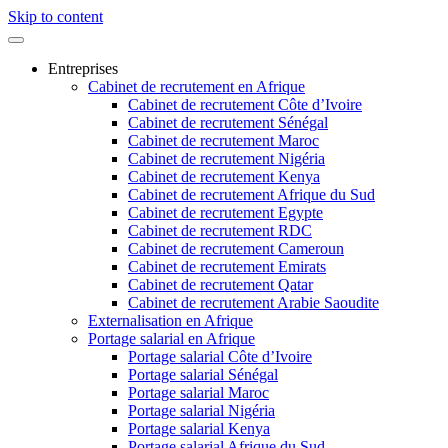
Skip to content
Entreprises
Cabinet de recrutement en Afrique
Cabinet de recrutement Côte d’Ivoire
Cabinet de recrutement Sénégal
Cabinet de recrutement Maroc
Cabinet de recrutement Nigéria
Cabinet de recrutement Kenya
Cabinet de recrutement Afrique du Sud
Cabinet de recrutement Egypte
Cabinet de recrutement RDC
Cabinet de recrutement Cameroun
Cabinet de recrutement Emirats
Cabinet de recrutement Qatar
Cabinet de recrutement Arabie Saoudite
Externalisation en Afrique
Portage salarial en Afrique
Portage salarial Côte d’Ivoire
Portage salarial Sénégal
Portage salarial Maroc
Portage salarial Nigéria
Portage salarial Kenya
Portage salarial Afrique du Sud