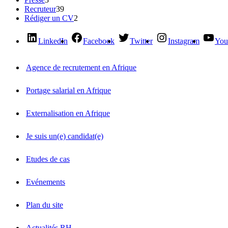
Recruteur
39
Rédiger un CV
2
LinkedIn
Facebook
Twitter
Instagram
You
Agence de recrutement en Afrique
Portage salarial en Afrique
Externalisation en Afrique
Je suis un(e) candidat(e)
Etudes de cas
Evénements
Plan du site
Actualités RH