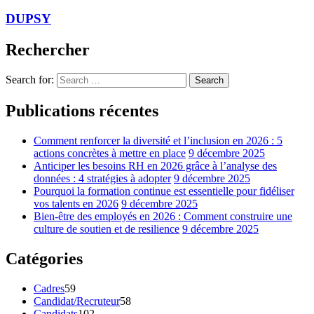
DUPSY
Rechercher
Search for:
Search
Publications récentes
Comment renforcer la diversité et l’inclusion en 2026 : 5
actions concrètes à mettre en place
9 décembre 2025
Anticiper les besoins RH en 2026 grâce à l’analyse des
données : 4 stratégies à adopter
9 décembre 2025
Pourquoi la formation continue est essentielle pour fidéliser
vos talents en 2026
9 décembre 2025
Bien-être des employés en 2026 : Comment construire une
culture de soutien et de resilience
9 décembre 2025
Catégories
Cadres
59
Candidat/Recruteur
58
Candidats
102