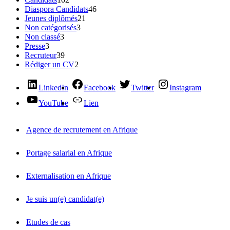
Diaspora Candidats
46
Jeunes diplômés
21
Non catégorisés
3
Non classé
3
Presse
3
Recruteur
39
Rédiger un CV
2
LinkedIn
Facebook
Twitter
Instagram
YouTube
Lien
Agence de recrutement en Afrique
Portage salarial en Afrique
Externalisation en Afrique
Je suis un(e) candidat(e)
Etudes de cas