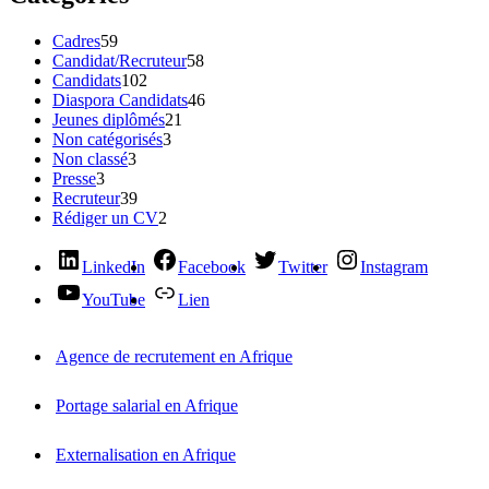
Cadres
59
Candidat/Recruteur
58
Candidats
102
Diaspora Candidats
46
Jeunes diplômés
21
Non catégorisés
3
Non classé
3
Presse
3
Recruteur
39
Rédiger un CV
2
LinkedIn
Facebook
Twitter
Instagram
YouTube
Lien
Agence de recrutement en Afrique
Portage salarial en Afrique
Externalisation en Afrique