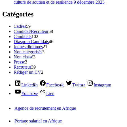
culture de soutien et de resilience
9 décembre 2025
Catégories
Cadres
59
Candidat/Recruteur
58
Candidats
102
Diaspora Candidats
46
Jeunes diplômés
21
Non catégorisés
3
Non classé
3
Presse
3
Recruteur
39
Rédiger un CV
2
LinkedIn
Facebook
Twitter
Instagram
YouTube
Lien
Agence de recrutement en Afrique
Portage salarial en Afrique