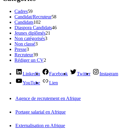
Cadres
59
Candidat/Recruteur
58
Candidats
102
Diaspora Candidats
46
Jeunes diplômés
21
Non catégorisés
3
Non classé
3
Presse
3
Recruteur
39
Rédiger un CV
2
LinkedIn
Facebook
Twitter
Instagram
YouTube
Lien
Agence de recrutement en Afrique
Portage salarial en Afrique
Externalisation en Afrique