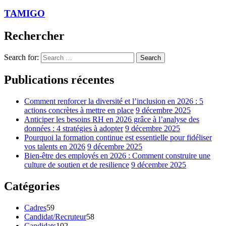
TAMIGO
Rechercher
Search for:
Search
Publications récentes
Comment renforcer la diversité et l’inclusion en 2026 : 5
actions concrètes à mettre en place
9 décembre 2025
Anticiper les besoins RH en 2026 grâce à l’analyse des
données : 4 stratégies à adopter
9 décembre 2025
Pourquoi la formation continue est essentielle pour fidéliser
vos talents en 2026
9 décembre 2025
Bien-être des employés en 2026 : Comment construire une
culture de soutien et de resilience
9 décembre 2025
Catégories
Cadres
59
Candidat/Recruteur
58
Candidats
102