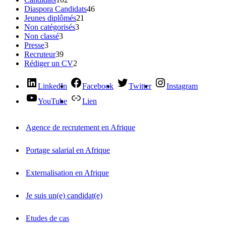
Diaspora Candidats
46
Jeunes diplômés
21
Non catégorisés
3
Non classé
3
Presse
3
Recruteur
39
Rédiger un CV
2
LinkedIn
Facebook
Twitter
Instagram
YouTube
Lien
Agence de recrutement en Afrique
Portage salarial en Afrique
Externalisation en Afrique
Je suis un(e) candidat(e)
Etudes de cas