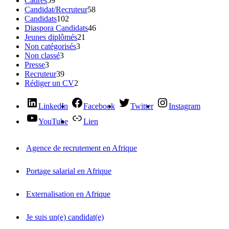
Cadres
59
Candidat/Recruteur
58
Candidats
102
Diaspora Candidats
46
Jeunes diplômés
21
Non catégorisés
3
Non classé
3
Presse
3
Recruteur
39
Rédiger un CV
2
LinkedIn
Facebook
Twitter
Instagram
YouTube
Lien
Agence de recrutement en Afrique
Portage salarial en Afrique
Externalisation en Afrique
Je suis un(e) candidat(e)