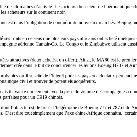
alité des domaines d’activité. Les acteurs du secteur de l’aéronautique ch
es acheteurs sur le continent noir.
ne est dans l’obligation de conquérir de nouveaux marchés. Beijing met
té ses fruits en ce sens que plusieurs pays africains ont acheté quelque
compagnie aérienne Camair-Co. Le Congo et le Zimbabwe utilisent aussi 
ées attractives (deux achetés, un offert). Ainsi, le MA60 est le premier
e dernier crée dans le but de concurrencer les avions Boeing B737 et Ai
probables qu’il suscite de l’intérêt pour les pays occidentaux peu enclins
nautique civil et trouver de potentiels acquéreurs.
t, mais il avance doucement avec la prise de volume des compagnies c
es parfaites pour un C919 chinois.
929, dont l’objectif est de briser l’hégémonie de Boeing 777 et 787 et d
ces. C’est dire tout simplement que l’axe chine-Afrique connaîtra, cert