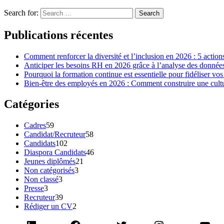
Search for:
Search
Publications récentes
Comment renforcer la diversité et l’inclusion en 2026 : 5 action
Anticiper les besoins RH en 2026 grâce à l’analyse des données 
Pourquoi la formation continue est essentielle pour fidéliser vos
Bien-être des employés en 2026 : Comment construire une cultur
Catégories
Cadres
59
Candidat/Recruteur
58
Candidats
102
Diaspora Candidats
46
Jeunes diplômés
21
Non catégorisés
3
Non classé
3
Presse
3
Recruteur
39
Rédiger un CV
2