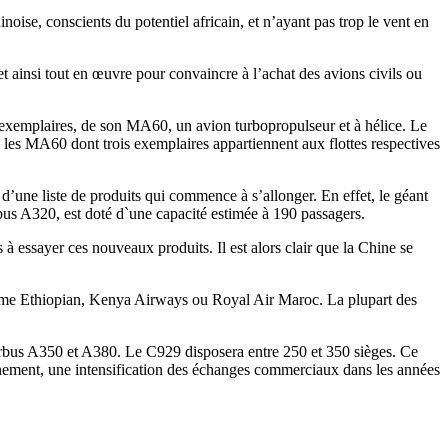
inoise, conscients du potentiel africain, et n’ayant pas trop le vent en
 ainsi tout en œuvre pour convaincre à l’achat des avions civils ou
s exemplaires, de son MA60, un avion turbopropulseur et à hélice. Le
les MA60 dont trois exemplaires appartiennent aux flottes respectives
 d’une liste de produits qui commence à s’allonger. En effet, le géant
rbus A320, est doté d`une capacité estimée à 190 passagers.
 à essayer ces nouveaux produits. Il est alors clair que la Chine se
omme Ethiopian, Kenya Airways ou Royal Air Maroc. La plupart des
e Airbus A350 et A380. Le C929 disposera entre 250 et 350 sièges. Ce
ainement, une intensification des échanges commerciaux dans les années