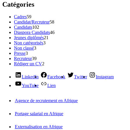
Catégories
Cadres
59
Candidat/Recruteur
58
Candidats
102
Diaspora Candidats
46
Jeunes diplômés
21
Non catégorisés
3
Non classé
3
Presse
3
Recruteur
39
Rédiger un CV
2
LinkedIn
Facebook
Twitter
Instagram
YouTube
Lien
Agence de recrutement en Afrique
Portage salarial en Afrique
Externalisation en Afrique