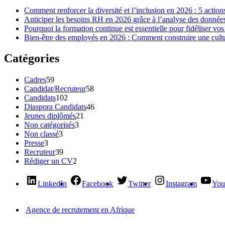
Comment renforcer la diversité et l’inclusion en 2026 : 5 action
Anticiper les besoins RH en 2026 grâce à l’analyse des données 
Pourquoi la formation continue est essentielle pour fidéliser vos
Bien-être des employés en 2026 : Comment construire une cultur
Catégories
Cadres
59
Candidat/Recruteur
58
Candidats
102
Diaspora Candidats
46
Jeunes diplômés
21
Non catégorisés
3
Non classé
3
Presse
3
Recruteur
39
Rédiger un CV
2
LinkedIn
Facebook
Twitter
Instagram
You
Agence de recrutement en Afrique