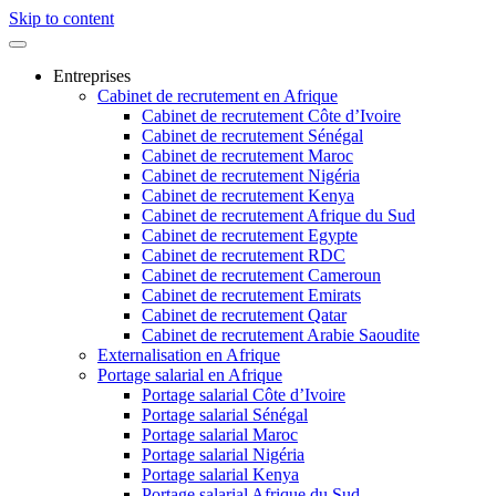
Skip to content
Entreprises
Cabinet de recrutement en Afrique
Cabinet de recrutement Côte d’Ivoire
Cabinet de recrutement Sénégal
Cabinet de recrutement Maroc
Cabinet de recrutement Nigéria
Cabinet de recrutement Kenya
Cabinet de recrutement Afrique du Sud
Cabinet de recrutement Egypte
Cabinet de recrutement RDC
Cabinet de recrutement Cameroun
Cabinet de recrutement Emirats
Cabinet de recrutement Qatar
Cabinet de recrutement Arabie Saoudite
Externalisation en Afrique
Portage salarial en Afrique
Portage salarial Côte d’Ivoire
Portage salarial Sénégal
Portage salarial Maroc
Portage salarial Nigéria
Portage salarial Kenya
Portage salarial Afrique du Sud