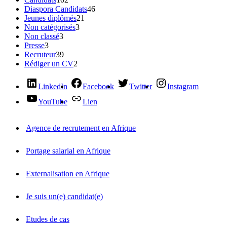
Diaspora Candidats
46
Jeunes diplômés
21
Non catégorisés
3
Non classé
3
Presse
3
Recruteur
39
Rédiger un CV
2
LinkedIn
Facebook
Twitter
Instagram
YouTube
Lien
Agence de recrutement en Afrique
Portage salarial en Afrique
Externalisation en Afrique
Je suis un(e) candidat(e)
Etudes de cas