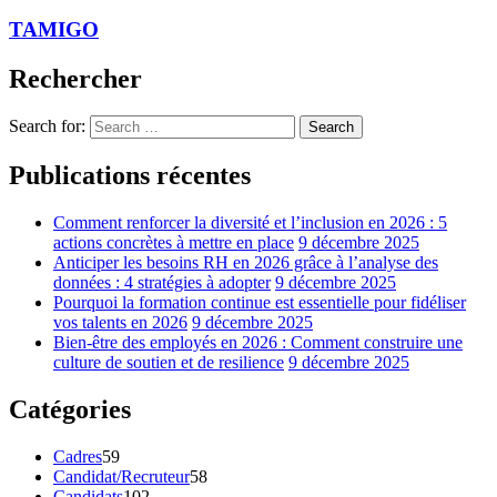
TAMIGO
Rechercher
Search for:
Search
Publications récentes
Comment renforcer la diversité et l’inclusion en 2026 : 5
actions concrètes à mettre en place
9 décembre 2025
Anticiper les besoins RH en 2026 grâce à l’analyse des
données : 4 stratégies à adopter
9 décembre 2025
Pourquoi la formation continue est essentielle pour fidéliser
vos talents en 2026
9 décembre 2025
Bien-être des employés en 2026 : Comment construire une
culture de soutien et de resilience
9 décembre 2025
Catégories
Cadres
59
Candidat/Recruteur
58
Candidats
102