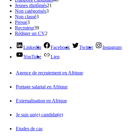
Jeunes diplômés
21
Non catégorisés
3
Non classé
3
Presse
3
Recruteur
39
Rédiger un CV
2
LinkedIn
Facebook
Twitter
Instagram
YouTube
Lien
Agence de recrutement en Afrique
Portage salarial en Afrique
Externalisation en Afrique
Je suis un(e) candidat(e)
Etudes de cas