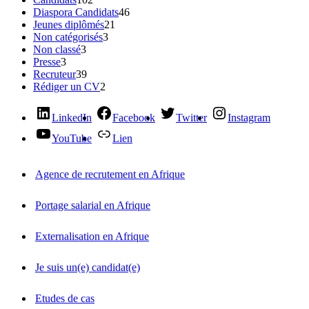
Diaspora Candidats
46
Jeunes diplômés
21
Non catégorisés
3
Non classé
3
Presse
3
Recruteur
39
Rédiger un CV
2
LinkedIn
Facebook
Twitter
Instagram
YouTube
Lien
Agence de recrutement en Afrique
Portage salarial en Afrique
Externalisation en Afrique
Je suis un(e) candidat(e)
Etudes de cas