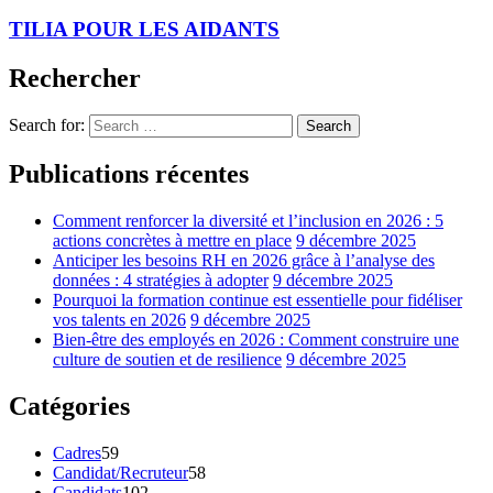
TILIA POUR LES AIDANTS
Rechercher
Search for:
Search
Publications récentes
Comment renforcer la diversité et l’inclusion en 2026 : 5
actions concrètes à mettre en place
9 décembre 2025
Anticiper les besoins RH en 2026 grâce à l’analyse des
données : 4 stratégies à adopter
9 décembre 2025
Pourquoi la formation continue est essentielle pour fidéliser
vos talents en 2026
9 décembre 2025
Bien-être des employés en 2026 : Comment construire une
culture de soutien et de resilience
9 décembre 2025
Catégories
Cadres
59
Candidat/Recruteur
58
Candidats
102