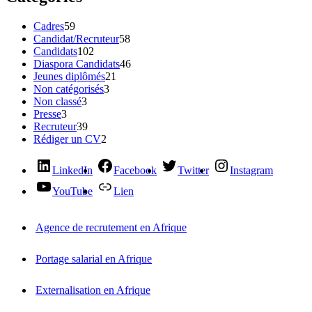
Cadres
59
Candidat/Recruteur
58
Candidats
102
Diaspora Candidats
46
Jeunes diplômés
21
Non catégorisés
3
Non classé
3
Presse
3
Recruteur
39
Rédiger un CV
2
LinkedIn
Facebook
Twitter
Instagram
YouTube
Lien
Agence de recrutement en Afrique
Portage salarial en Afrique
Externalisation en Afrique