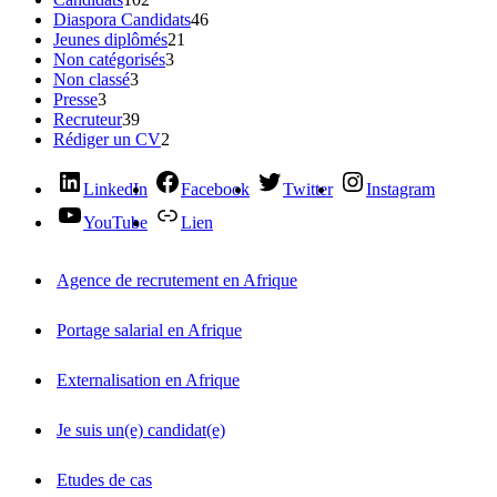
Diaspora Candidats
46
Jeunes diplômés
21
Non catégorisés
3
Non classé
3
Presse
3
Recruteur
39
Rédiger un CV
2
LinkedIn
Facebook
Twitter
Instagram
YouTube
Lien
Agence de recrutement en Afrique
Portage salarial en Afrique
Externalisation en Afrique
Je suis un(e) candidat(e)
Etudes de cas