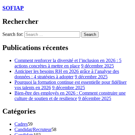
SOFIAP
Rechercher
Search for:
Search
Publications récentes
Comment renforcer la diversité et l’inclusion en 2026 : 5
actions concrètes à mettre en place
9 décembre 2025
Anticiper les besoins RH en 2026 grâce à l’analyse des
données : 4 stratégies à adopter
9 décembre 2025
Pourquoi la formation continue est essentielle pour fidéliser
vos talents en 2026
9 décembre 2025
Bien-être des employés en 2026 : Comment construire une
culture de soutien et de resilience
9 décembre 2025
Catégories
Cadres
59
Candidat/Recruteur
58
Candidats
102