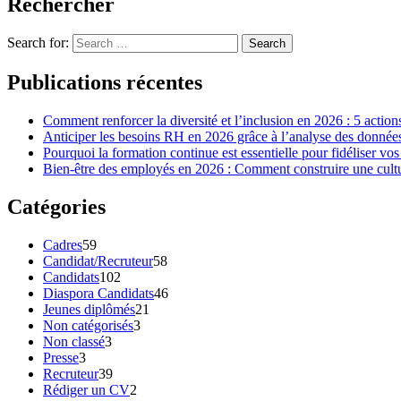
Rechercher
Search for:
Search
Publications récentes
Comment renforcer la diversité et l’inclusion en 2026 : 5 action
Anticiper les besoins RH en 2026 grâce à l’analyse des données 
Pourquoi la formation continue est essentielle pour fidéliser vos
Bien-être des employés en 2026 : Comment construire une cultur
Catégories
Cadres
59
Candidat/Recruteur
58
Candidats
102
Diaspora Candidats
46
Jeunes diplômés
21
Non catégorisés
3
Non classé
3
Presse
3
Recruteur
39
Rédiger un CV
2