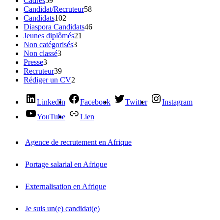
Cadres
59
Candidat/Recruteur
58
Candidats
102
Diaspora Candidats
46
Jeunes diplômés
21
Non catégorisés
3
Non classé
3
Presse
3
Recruteur
39
Rédiger un CV
2
LinkedIn
Facebook
Twitter
Instagram
YouTube
Lien
Agence de recrutement en Afrique
Portage salarial en Afrique
Externalisation en Afrique
Je suis un(e) candidat(e)