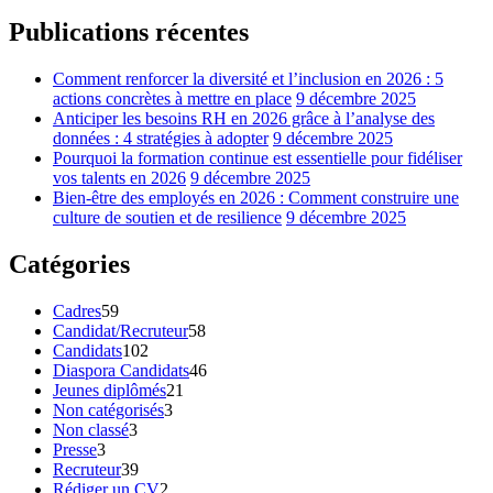
Publications récentes
Comment renforcer la diversité et l’inclusion en 2026 : 5
actions concrètes à mettre en place
9 décembre 2025
Anticiper les besoins RH en 2026 grâce à l’analyse des
données : 4 stratégies à adopter
9 décembre 2025
Pourquoi la formation continue est essentielle pour fidéliser
vos talents en 2026
9 décembre 2025
Bien-être des employés en 2026 : Comment construire une
culture de soutien et de resilience
9 décembre 2025
Catégories
Cadres
59
Candidat/Recruteur
58
Candidats
102
Diaspora Candidats
46
Jeunes diplômés
21
Non catégorisés
3
Non classé
3
Presse
3
Recruteur
39
Rédiger un CV
2