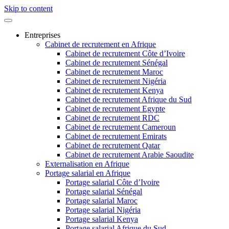
Skip to content
Entreprises
Cabinet de recrutement en Afrique
Cabinet de recrutement Côte d’Ivoire
Cabinet de recrutement Sénégal
Cabinet de recrutement Maroc
Cabinet de recrutement Nigéria
Cabinet de recrutement Kenya
Cabinet de recrutement Afrique du Sud
Cabinet de recrutement Egypte
Cabinet de recrutement RDC
Cabinet de recrutement Cameroun
Cabinet de recrutement Emirats
Cabinet de recrutement Qatar
Cabinet de recrutement Arabie Saoudite
Externalisation en Afrique
Portage salarial en Afrique
Portage salarial Côte d’Ivoire
Portage salarial Sénégal
Portage salarial Maroc
Portage salarial Nigéria
Portage salarial Kenya
Portage salarial Afrique du Sud