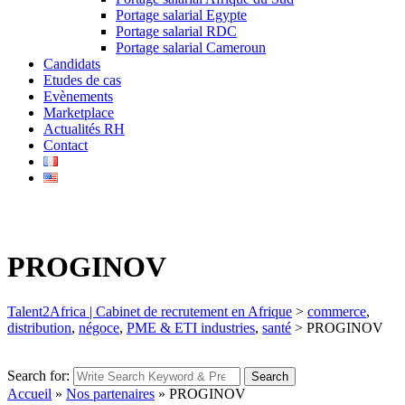
Portage salarial Egypte
Portage salarial RDC
Portage salarial Cameroun
Candidats
Etudes de cas
Evènements
Marketplace
Actualités RH
Contact
PROGINOV
Talent2Africa | Cabinet de recrutement en Afrique
>
commerce
,
distribution
,
négoce
,
PME & ETI industries
,
santé
>
PROGINOV
Search for:
Search
Accueil
»
Nos partenaires
»
PROGINOV