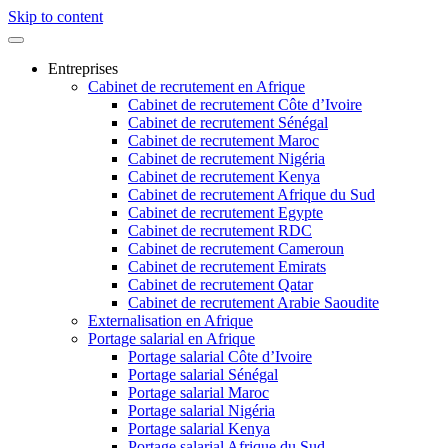
Skip to content
Entreprises
Cabinet de recrutement en Afrique
Cabinet de recrutement Côte d’Ivoire
Cabinet de recrutement Sénégal
Cabinet de recrutement Maroc
Cabinet de recrutement Nigéria
Cabinet de recrutement Kenya
Cabinet de recrutement Afrique du Sud
Cabinet de recrutement Egypte
Cabinet de recrutement RDC
Cabinet de recrutement Cameroun
Cabinet de recrutement Emirats
Cabinet de recrutement Qatar
Cabinet de recrutement Arabie Saoudite
Externalisation en Afrique
Portage salarial en Afrique
Portage salarial Côte d’Ivoire
Portage salarial Sénégal
Portage salarial Maroc
Portage salarial Nigéria
Portage salarial Kenya
Portage salarial Afrique du Sud